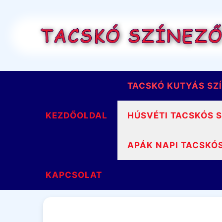
Kilépés
a
tartalomba
TACSKÓ KUTYÁS SZ
KEZDŐOLDAL
HÚSVÉTI TACSKÓS 
APÁK NAPI TACSKÓ
KAPCSOLAT