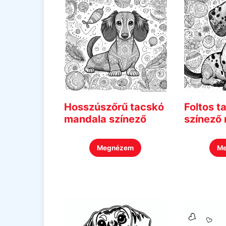
Hosszúszőrű tacskó
Foltos t
mandala színező
színező
Megnézem
M