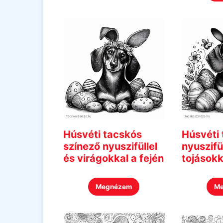
Húsvéti tacskós
Húsvéti
színező nyuszifüllel
nyuszifül
és virágokkal a fején
tojásokk
Megnézem
M