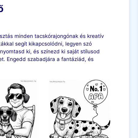
ő
asztás minden tacskórajongónak és kreatív
ákkal segít kikapcsolódni, legyen szó
 nyomtasd ki, és színezd ki saját stílusod
et. Engedd szabadjára a fantáziád, és