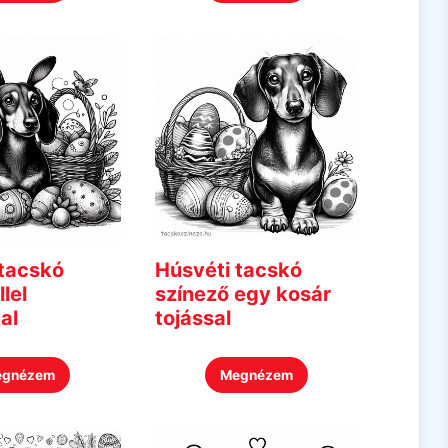
 tacskó
Húsvéti tacskó
lel
színező egy kosár
al
tojással
egnézem
Megnézem