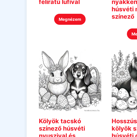
feliratú lufival
nyakke
húsvéti 
színező
Megnézem
M
Kölyök tacskó
Hosszús
színező húsvéti
kölyök s
nyuszival és
húsvéti 