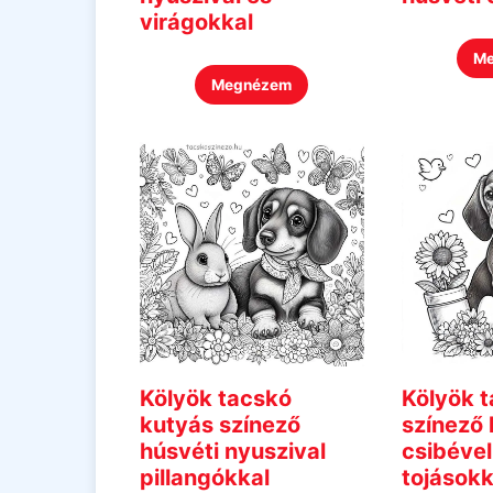
virágokkal
M
Megnézem
Kölyök tacskó
Kölyök 
kutyás színező
színező 
húsvéti nyuszival
csibéve
pillangókkal
tojásokk