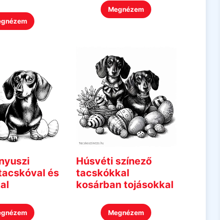
Megnézem
egnézem
nyuszi
Húsvéti színező
tacskóval és
tacskókkal
al
kosárban tojásokkal
egnézem
Megnézem