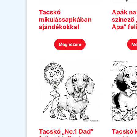
Tacskó
Apák na
mikulássapkában
színező 
ajándékokkal
Apa” feli
Megnézem
M
Tacskó „No.1 Dad”
Tacskó 