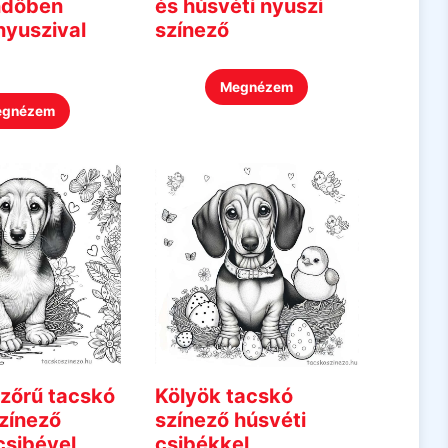
ndőben
és húsvéti nyuszi
nyuszival
színező
Megnézem
egnézem
zőrű tacskó
Kölyök tacskó
zínező
színező húsvéti
csibével
csibékkel