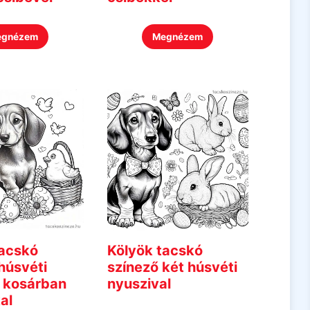
egnézem
Megnézem
tacskó
Kölyök tacskó
húsvéti
színező két húsvéti
l kosárban
nyuszival
al