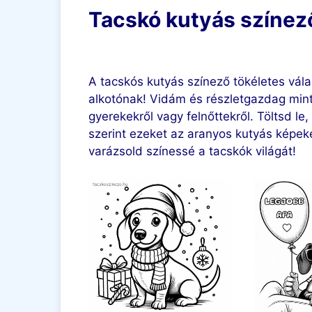
Tacskó kutyás színez
A tacskós kutyás színező tökéletes vál
alkotónak! Vidám és részletgazdag mint
gyerekekről vagy felnőttekről. Töltsd le,
szerint ezeket az aranyos kutyás képek
varázsold színessé a tacskók világát!