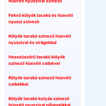
húsvéti nyuszival színező
Fekvő kölyök tacskó és húsvéti
nyuszi színező
Kölyök tacskó színező húsvéti
nyuszival és virágokkal
Hosszúszőrű tacskó kölyök
színező húsvéti csibével
Kölyök tacskó színező húsvéti
csibékkel
Kölyök tacskó kutyás színező
húsvéti nyuszival pillangókkal