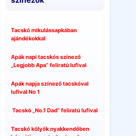
színezők
Tacskó mikulássapkában
ajándékokkal
Apák napi tacskós színező
„Legjobb Apa” feliratú lufival
Apák napja színező tacskóval
lufival No 1
Tacskó „No.1 Dad” feliratú lufival
Tacskó kölyök nyakkendőben