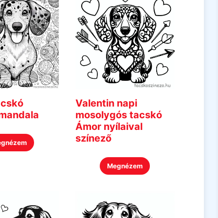
acskó
Valentin napi
 mandala
mosolygós tacskó
Ámor nyílaival
színező
egnézem
Megnézem