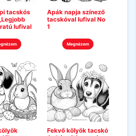
pi tacskós
Apák napja színező
„Legjobb
tacskóval lufival No
ratú lufival
1
egnézem
Megnézem
kölyök
Fekvő kölyök tacskó