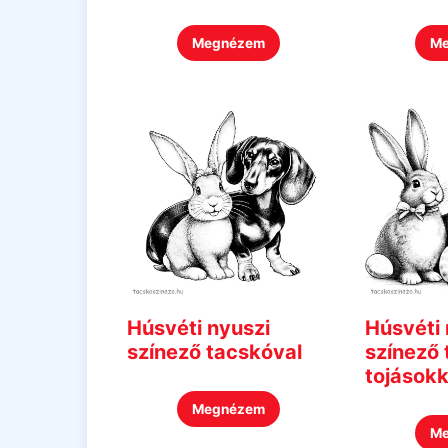
Megnézem
M
Húsvéti nyuszi
Húsvéti 
színező tacskóval
színező 
tojásokk
Megnézem
M