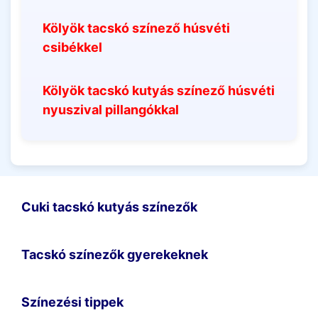
Kölyök tacskó színező húsvéti
csibékkel
Kölyök tacskó kutyás színező húsvéti
nyuszival pillangókkal
Cuki tacskó kutyás színezők
Tacskó színezők gyerekeknek
Színezési tippek