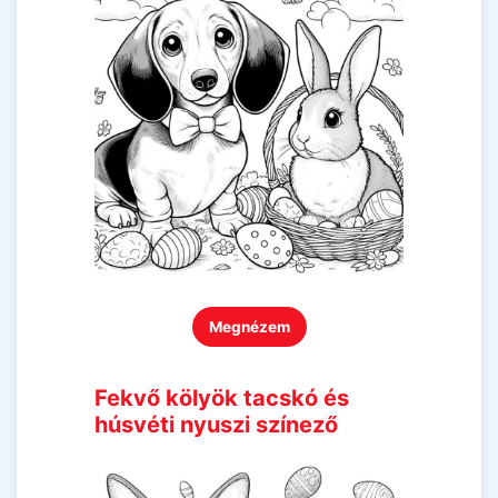
Megnézem
Fekvő kölyök tacskó és
húsvéti nyuszi színező