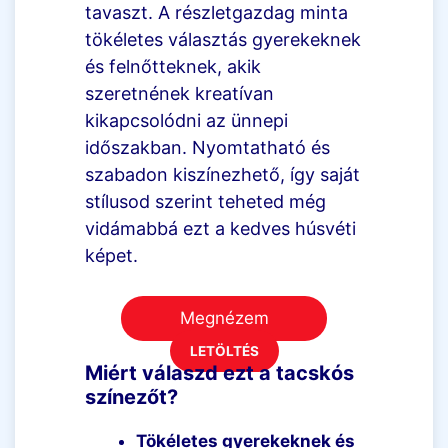
tavaszt. A részletgazdag minta
tökéletes választás gyerekeknek
és felnőtteknek, akik
szeretnének kreatívan
kikapcsolódni az ünnepi
időszakban. Nyomtatható és
szabadon kiszínezhető, így saját
stílusod szerint teheted még
vidámabbá ezt a kedves húsvéti
képet.
Megnézem
LETÖLTÉS
Miért válaszd ezt a tacskós
színezőt?
Tökéletes gyerekeknek és