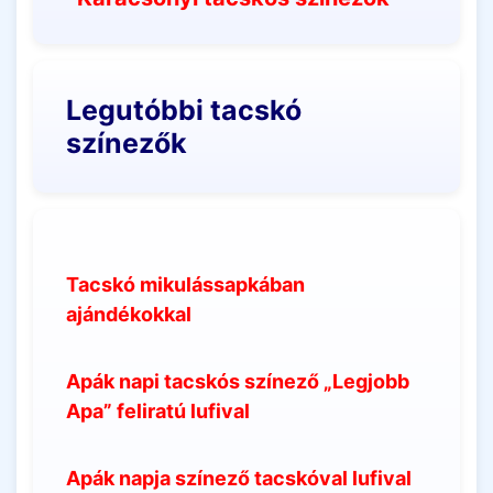
Legutóbbi tacskó
színezők
Tacskó mikulássapkában
ajándékokkal
Apák napi tacskós színező „Legjobb
Apa” feliratú lufival
Apák napja színező tacskóval lufival