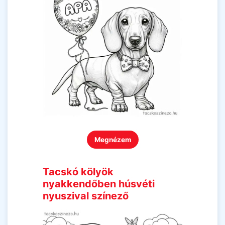
Megnézem
Tacskó kölyök
nyakkendőben húsvéti
nyuszival színező