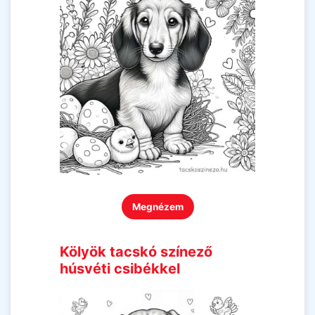
Megnézem
Kölyök tacskó színező
húsvéti csibékkel