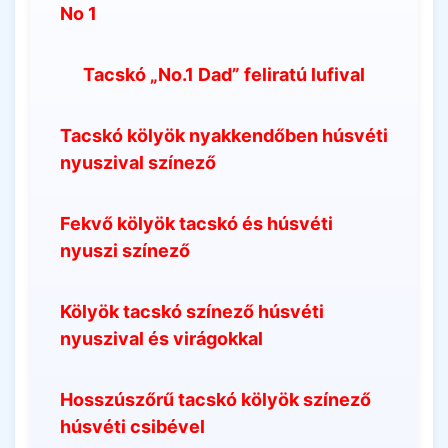
No 1
Tacskó „No.1 Dad” feliratú lufival
Tacskó kölyök nyakkendőben húsvéti
nyuszival színező
Fekvő kölyök tacskó és húsvéti
nyuszi színező
Kölyök tacskó színező húsvéti
nyuszival és virágokkal
Hosszúszőrű tacskó kölyök színező
húsvéti csibével