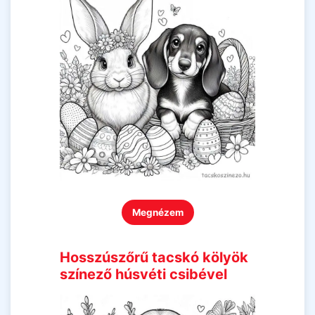
Megnézem
Hosszúszőrű tacskó kölyök
színező húsvéti csibével