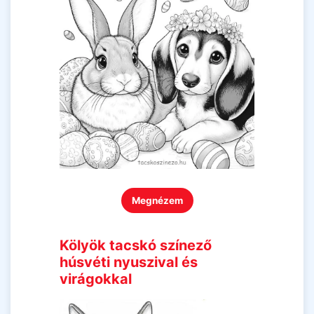
Megnézem
Kölyök tacskó színező
húsvéti nyuszival és
virágokkal