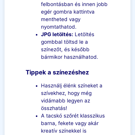
felbontásban és innen jobb
egér gombra kattintva
mentheted vagy
nyomtathatod.
JPG letöltés:
Letöltés
gombbal töltsd le a
színezőt, és később
bármikor használhatod.
Tippek a színezéshez
Használj élénk színeket a
szívekhez, hogy még
vidámabb legyen az
összhatás!
A tacskó szőrét klasszikus
barna, fekete vagy akár
kreatív színekkel is