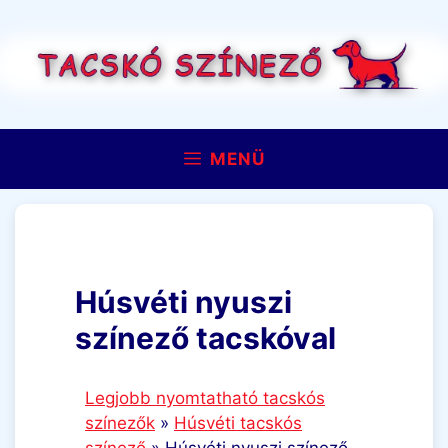
Kilépés
a
tartalomba
MENÜ
Húsvéti nyuszi
színező tacskóval
Legjobb nyomtatható tacskós
színezők
»
Húsvéti tacskós
színező
»
Húsvéti nyuszi színező