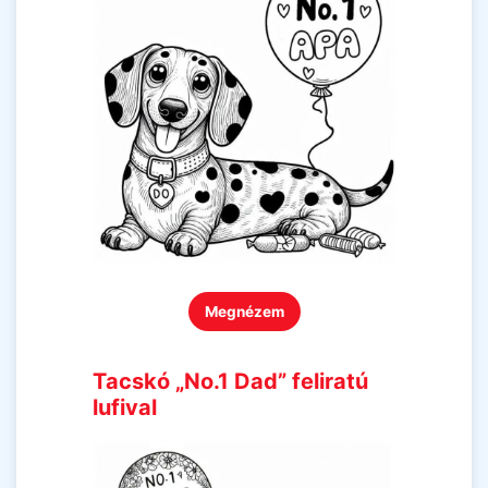
Megnézem
Tacskó „No.1 Dad” feliratú
lufival