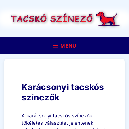
Kilépés
a
tartalomba
MENÜ
Karácsonyi tacskós
színezők
A karácsonyi tacskós színezők
tökéletes választást jelentenek