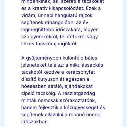
mindenkinek, aki szereti a tacskókat
és a kreatív kikapcsolódást. Ezek a
vidám, ünnepi hangulatú rajzok
segítenek ráhangolódni az év
legmeghittebb időszakára, legyen
szó gyerekekről, felnőttekről vagy
lelkes tacskórajongókról.
A gyűjteményben különféle bájos
jeleneteket találsz: a mikulássapkás
tacskótól kezdve a karácsonyfát
díszítő kutyuson át egészen a
hóesésben sétáló, ajándékokat
cipelő tacskóig. A részletgazdag
minták nemcsak szórakoztatóak,
hanem fejlesztik a kézügyességet és
segítenek ellazulni a rohanó ünnepi
időszakban.