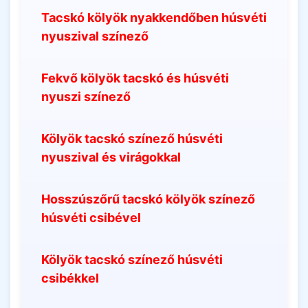
Tacskó kölyök nyakkendőben húsvéti
nyuszival színező
Fekvő kölyök tacskó és húsvéti
nyuszi színező
Kölyök tacskó színező húsvéti
nyuszival és virágokkal
Hosszúszőrű tacskó kölyök színező
húsvéti csibével
Kölyök tacskó színező húsvéti
csibékkel