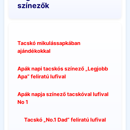
színezők
Tacskó mikulássapkában
ajándékokkal
Apák napi tacskós színező „Legjobb
Apa” feliratú lufival
Apák napja színező tacskóval lufival
No 1
Tacskó „No.1 Dad” feliratú lufival