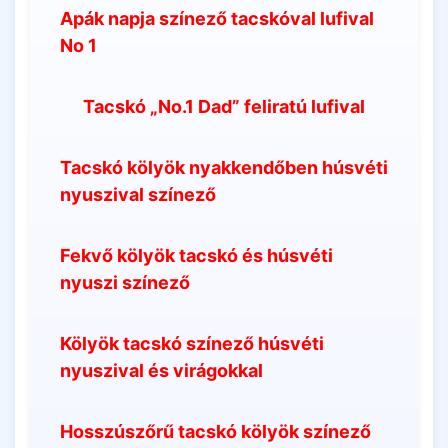
Apák napja színező tacskóval lufival
No 1
Tacskó „No.1 Dad” feliratú lufival
Tacskó kölyök nyakkendőben húsvéti
nyuszival színező
Fekvő kölyök tacskó és húsvéti
nyuszi színező
Kölyök tacskó színező húsvéti
nyuszival és virágokkal
Hosszúszőrű tacskó kölyök színező