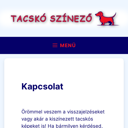
Kilépés
a
tartalomba
MENÜ
Kapcsolat
Örömmel veszem a visszajelzéseket
vagy akár a kiszínezett tacskós
képeket is! Ha bármilyen kérdésed,