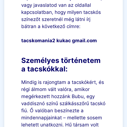
vagy javaslatod van az oldallal
kapcsolatban, hogy milyen tacskós
színezőt szeretnél még látni írj
bátran a következő címre:
tacskomania2 kukac gmail.com
Személyes történetem
a tacskókkal:
Mindig is rajongtam a tacskókért, és
régi álmom vált valóra, amikor
megérkezett hozzánk Bubu, egy
vaddisznó színű szálkásszőrű tacskó
fiú. Ő valóban beszínezte a
mindennapjainkat – mellette sosem
lehetett unatkozni. Hű társam volt