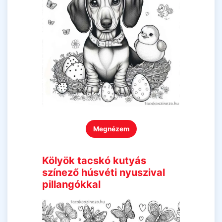
Megnézem
Kölyök tacskó kutyás
színező húsvéti nyuszival
pillangókkal