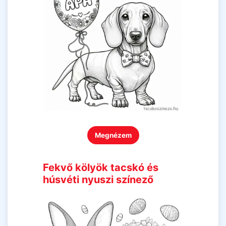
Megnézem
Fekvő kölyök tacskó és
húsvéti nyuszi színező