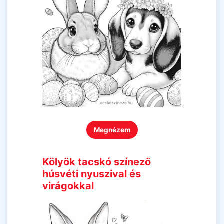
Megnézem
Kölyök tacskó színező
húsvéti nyuszival és
virágokkal