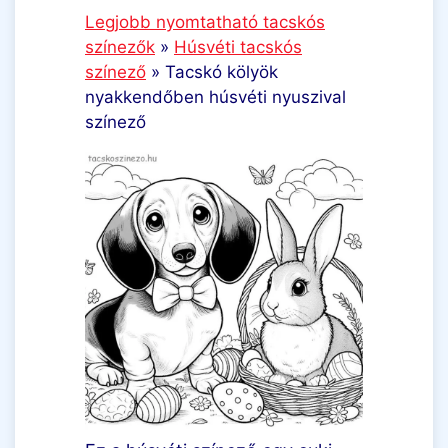
Legjobb nyomtatható tacskós
színezők
»
Húsvéti tacskós
színező
»
Tacskó kölyök
nyakkendőben húsvéti nyuszival
színező