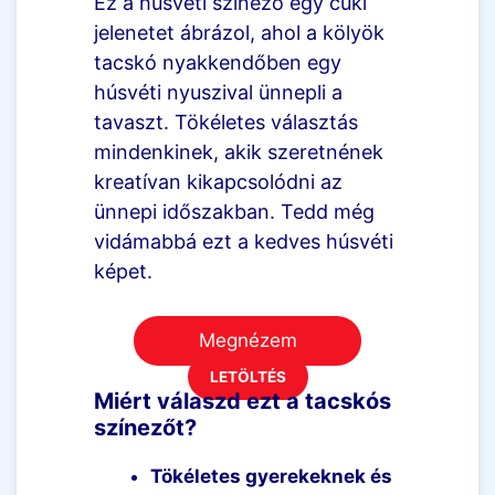
Ez a húsvéti színező egy cuki
jelenetet ábrázol, ahol a kölyök
tacskó nyakkendőben egy
húsvéti nyuszival ünnepli a
tavaszt. Tökéletes választás
mindenkinek, akik szeretnének
kreatívan kikapcsolódni az
ünnepi időszakban. Tedd még
vidámabbá ezt a kedves húsvéti
képet.
Megnézem
LETÖLTÉS
Miért válaszd ezt a tacskós
színezőt?
Tökéletes gyerekeknek és