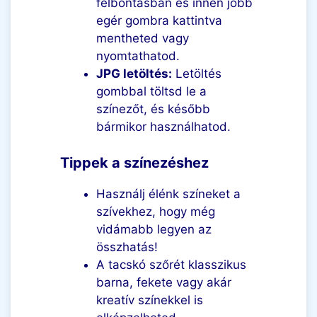
felbontásban és innen jobb
egér gombra kattintva
mentheted vagy
nyomtathatod.
JPG letöltés:
Letöltés
gombbal töltsd le a
színezőt, és később
bármikor használhatod.
Tippek a színezéshez
Használj élénk színeket a
szívekhez, hogy még
vidámabb legyen az
összhatás!
A tacskó szőrét klasszikus
barna, fekete vagy akár
kreatív színekkel is