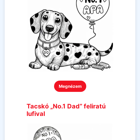
Megnézem
Tacskó „No.1 Dad” feliratú
lufival