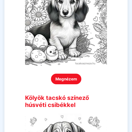
Megnézem
Kölyök tacskó színező
húsvéti csibékkel