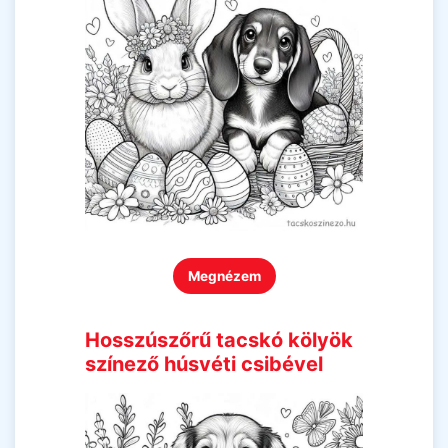
Megnézem
Hosszúszőrű tacskó kölyök
színező húsvéti csibével