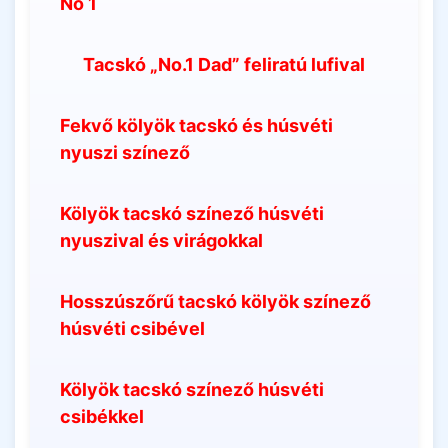
No 1
Tacskó „No.1 Dad” feliratú lufival
Fekvő kölyök tacskó és húsvéti
nyuszi színező
Kölyök tacskó színező húsvéti
nyuszival és virágokkal
Hosszúszőrű tacskó kölyök színező
húsvéti csibével
Kölyök tacskó színező húsvéti
csibékkel