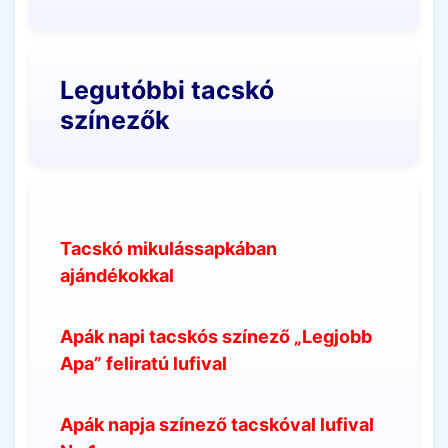
Legutóbbi tacskó
színezők
Tacskó mikulássapkában
ajándékokkal
Apák napi tacskós színező „Legjobb
Apa” feliratú lufival
Apák napja színező tacskóval lufival