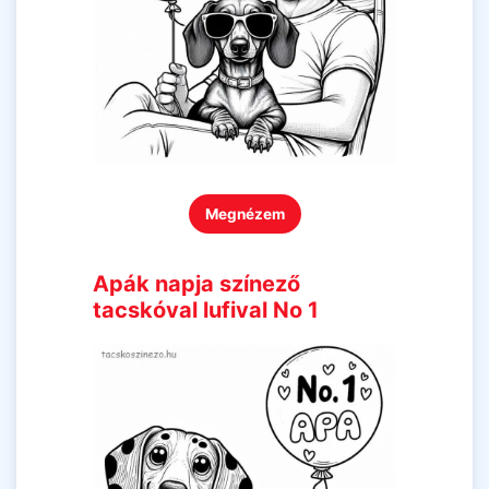
Megnézem
Apák napja színező
tacskóval lufival No 1