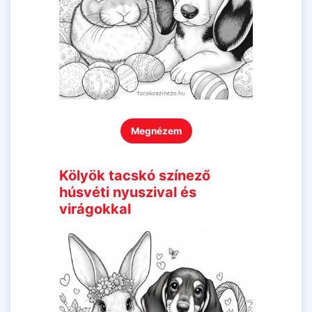
Megnézem
Kölyök tacskó színező
húsvéti nyuszival és
virágokkal