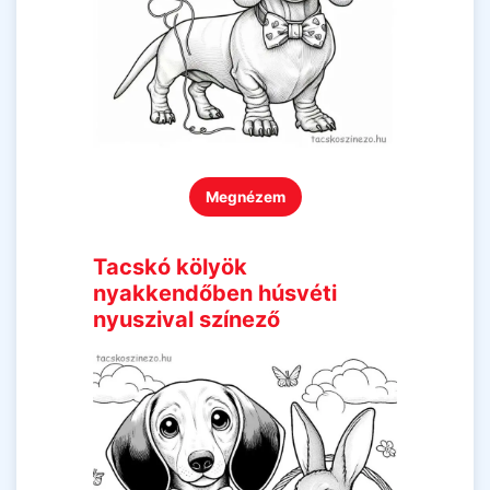
Megnézem
Tacskó kölyök
nyakkendőben húsvéti
nyuszival színező