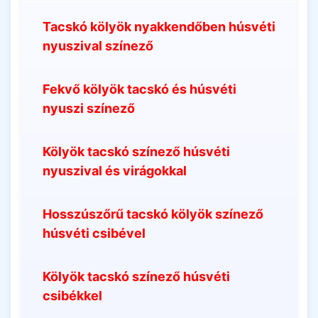
Tacskó kölyök nyakkendőben húsvéti
nyuszival színező
Fekvő kölyök tacskó és húsvéti
nyuszi színező
Kölyök tacskó színező húsvéti
nyuszival és virágokkal
Hosszúszőrű tacskó kölyök színező
húsvéti csibével
Kölyök tacskó színező húsvéti
csibékkel