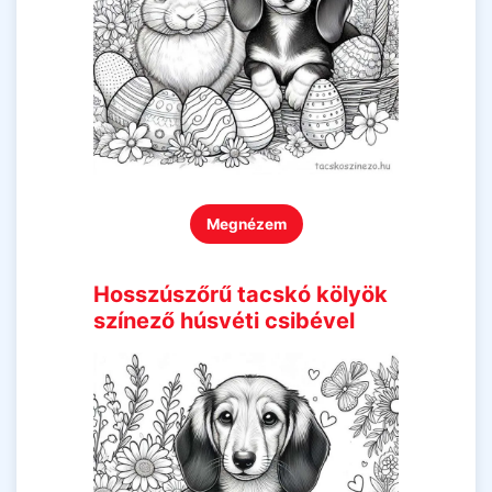
Megnézem
Hosszúszőrű tacskó kölyök
színező húsvéti csibével