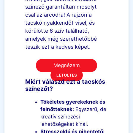
színező garantáltan mosolyt
csal az arcodra! A rajzon a
tacskó nyakkendőt visel, és
körülötte 6 szív található,
amelyek még szerethetőbbé
teszik ezt a kedves képet.
Megnézem
LETÖLTÉS
Miért válaszd ezt a tacskós
színezőt?
Tökéletes gyerekeknek és
felnőtteknek:
Egyszerű, de
kreatív színezési
lehetőségeket kínál.
Stresszoldó és pihentető: