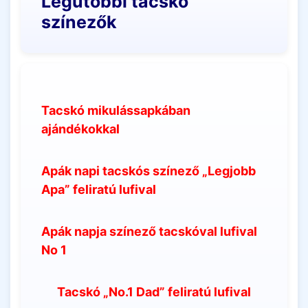
Legutóbbi tacskó
színezők
Tacskó mikulássapkában
ajándékokkal
Apák napi tacskós színező „Legjobb
Apa” feliratú lufival
Apák napja színező tacskóval lufival
No 1
Tacskó „No.1 Dad” feliratú lufival