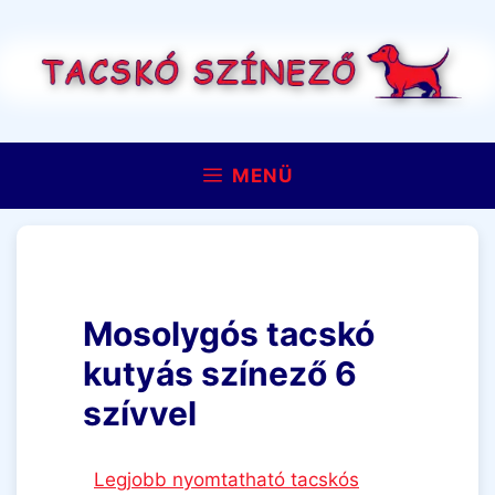
Kilépés
a
tartalomba
MENÜ
Mosolygós tacskó
kutyás színező 6
szívvel
Legjobb nyomtatható tacskós