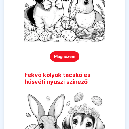
Megnézem
Fekvő kölyök tacskó és
húsvéti nyuszi színező