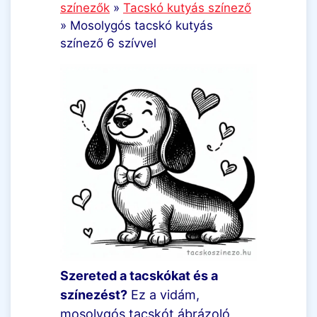
színezők
»
Tacskó kutyás színező
»
Mosolygós tacskó kutyás
színező 6 szívvel
Szereted a tacskókat és a
színezést?
Ez a vidám,
mosolygós tacskót ábrázoló