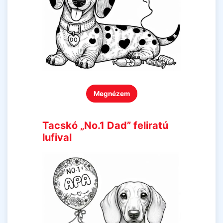
Megnézem
Tacskó „No.1 Dad” feliratú
lufival