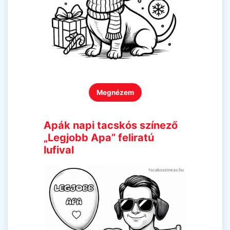
Megnézem
Apák napi tacskós színező
„Legjobb Apa” feliratú
lufival