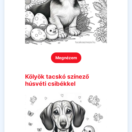
Megnézem
Kölyök tacskó színező
húsvéti csibékkel